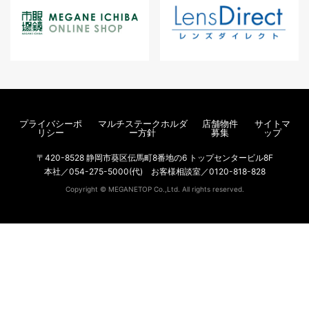
プライバシーポ
マルチステークホルダ
店舗物件
サイトマ
リシー
ー方針
募集
ップ
〒420-8528 静岡市葵区伝馬町8番地の6 トップセンタービル8F
本社／054-275-5000(代) お客様相談室／0120-818-828
Copyright © MEGANETOP Co.,Ltd. All rights reserved.