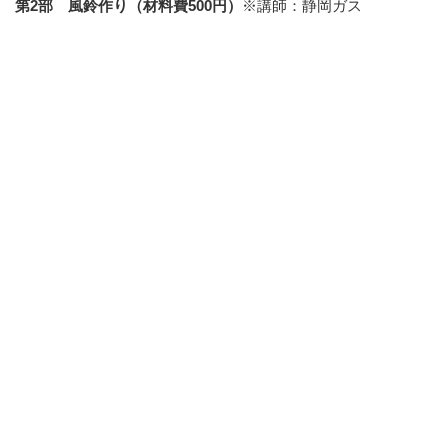
第2部 風鈴作り（材料費500円）
※講師：静岡ガス
夏の音色作りをテーマにオリジナル風鈴作りを行います。
イベントに関するお問い合わせ窓口
静岡ガス エネリアショールーム柿田川
住所：静岡県駿東郡清水町玉川61-2サントムーン柿田川シネ
マ棟1F