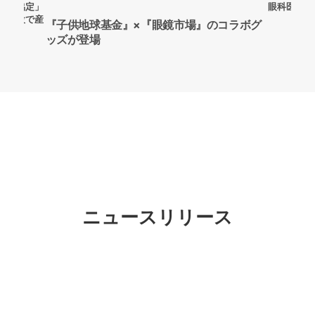
連携協定」
眼科医療僻
場建設で産
『子供地球基金』×『眼鏡市場』のコラボグ
ッズが登場
ニュースリリース