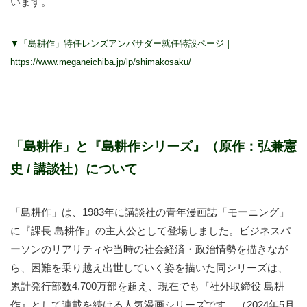
います。
▼「島耕作」特任レンズアンバサダー就任特設ページ｜
https://www.meganeichiba.jp/lp/shimakosaku/
「島耕作」と『島耕作シリーズ』（原作：弘兼憲
史 / 講談社）について
「島耕作」は、1983年に講談社の青年漫画誌「モーニング」
に『課長 島耕作』の主人公として登場しました。ビジネスパ
ーソンのリアリティや当時の社会経済・政治情勢を描きなが
ら、困難を乗り越え出世していく姿を描いた同シリーズは、
累計発行部数4,700万部を超え、現在でも『社外取締役 島耕
作』として連載を続ける人気漫画シリーズです。（2024年5月