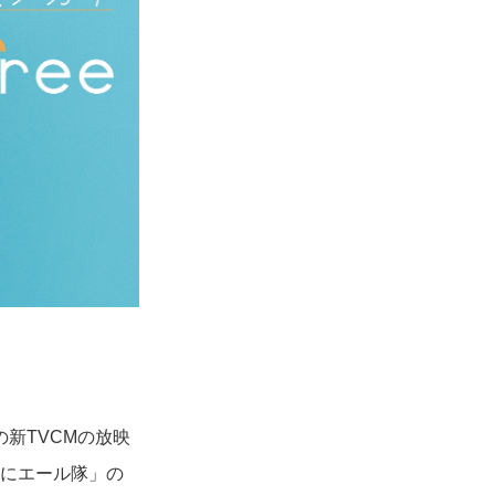
の新TVCMの放映
るにエール隊」の