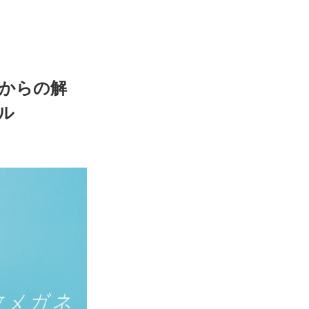
からの解
ル