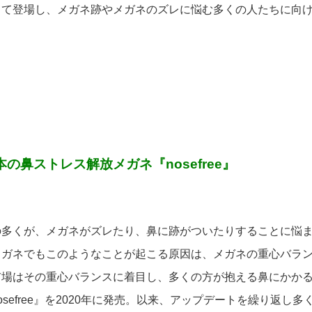
して登場し、メガネ跡やメガネのズレに悩む多くの人たちに向
本の鼻ストレス解放メガネ『nosefree』
の多くが、メガネがズレたり、鼻に跡がついたりすることに悩
メガネでもこのようなことが起こる原因は、メガネの重心バラ
市場はその重心バランスに着目し、多くの方が抱える鼻にかか
osefree』を2020年に発売。以来、アップデートを繰り返し