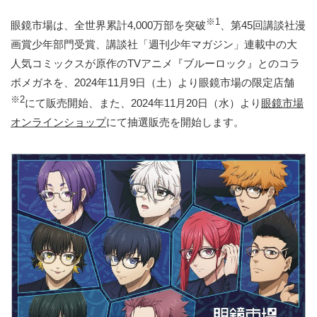
※1
眼鏡市場は、全世界累計4,000万部を突破
、第45回講談社漫
画賞少年部門受賞、講談社「週刊少年マガジン」連載中の大
人気コミックスが原作のTVアニメ『ブルーロック』とのコラ
ボメガネを、2024年11月9日（土）より眼鏡市場の限定店舗
※2
にて販売開始、また、2024年11月20日（水）より
眼鏡市場
オンラインショップ
にて抽選販売を開始します。