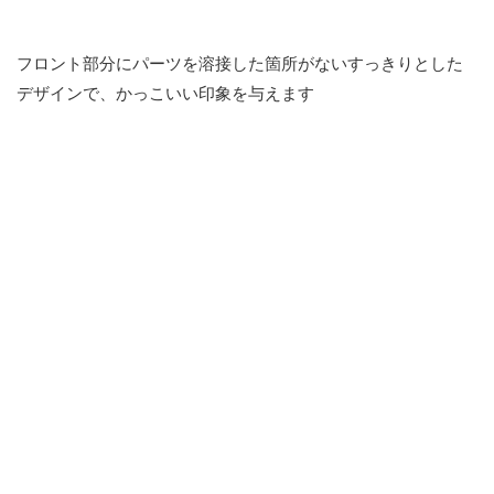
フロント部分にパーツを溶接した箇所がないすっきりとした
デザインで、かっこいい印象を与えます
02
．スポーツをするお子さまにおすすめ『i-ATHLETE mini』