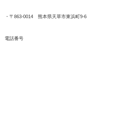
・〒863-0014 熊本県天草市東浜町9-6
電話番号
・0969-22-6188
アクセス
・お車の場合：天草市本渡、324号線、天草市役所正面（本渡
郵便局正面）
・公共交通機関の場合：天草市役所前バス停下車、徒歩1分