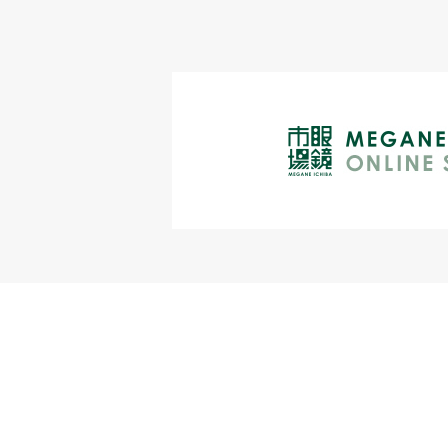
〒420-8528 静岡市葵区伝馬町8番地の6
本社／054-275-5000(代) お客様相談室／01