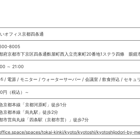
いオフィス京都四条通
600-8005
都府京都市下京区四条通麩屋町西入立売東町20番地1ステラ四條 眼鏡
00 ～ 21:00
i-fi / 電源 / モニター / ウォーターサーバー / 会議室 / 飲食持込 / セキ
40円（税込）～
急京都本線「京都河原町」徒歩1分
急京都本線「烏丸駅」徒歩2分
都市営烏丸線「四条駅（京都市営）」徒歩7分
office.space/spaces/tokai-kinki/kyoto/kyotoshi/kyotoshijodori-by-