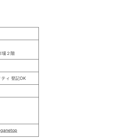
市場２階
ュリティ 登記OK
meganetop