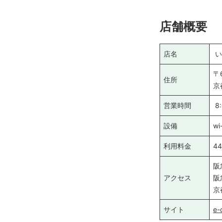
店舗概要
店名
い
〒
住所
京
営業時間
8:
設備
w
利用料金
4
阪
アクセス
阪
京
サイト
e-