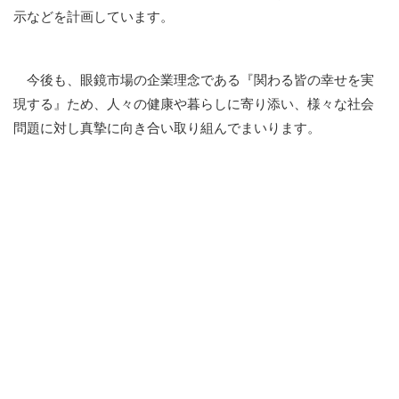
示などを計画しています。
今後も、眼鏡市場の企業理念である『関わる皆の幸せを実
現する』ため、人々の健康や暮らしに寄り添い、様々な社会
問題に対し真摯に向き合い取り組んでまいります。
「よるの むしのね ずかん」特設ページ
特設ページでは電子版の「よるの むしのね ずかん」を公開。
様々な虫の鳴き声をお楽しみいただけます。