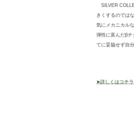
SILVER C
きくするのでは
気にメカニカル
弾性に富んだβ
てに妥協せず自
➤詳しくはコチラ