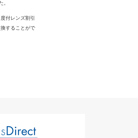
た。
「度付レンズ割引
交換することがで