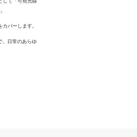
として「可視光線
た。
をカバーします。
で、日常のあらゆ