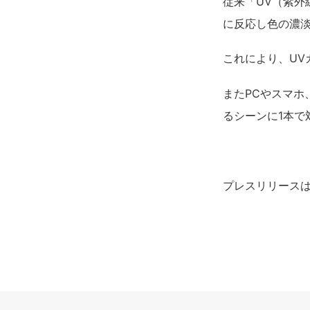
従来「UV（紫
に反応し色の濃
これにより、U
またPCやスマ
るシーンに1本で
プレスリリース