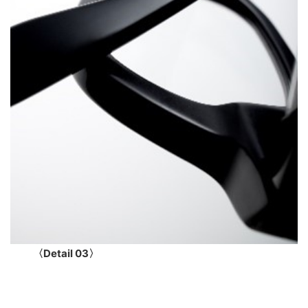
〈Detail 03〉