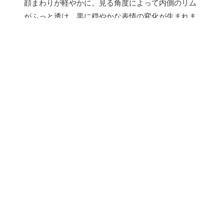
顔まわりが軽やかに。見る角度によって内側のリム
がふっと透け、黒に穏やかな表情の変化が生まれま
す。
店頭展開、およびオンライン販売について
2月27日（金）より全国の眼鏡市場店舗、および
眼鏡市場ウェ