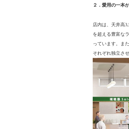
２．
愛用の一本
店内は、天井高3
を超える豊富な
っています。ま
それぞれ独立さ