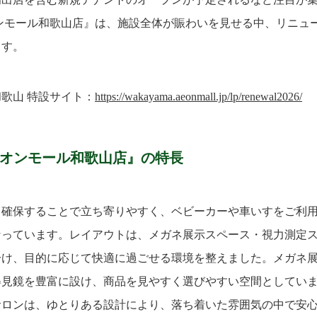
ンモール和歌山店』は、施設全体が賑わいを見せる中、リニュ
ます。
歌山 特設サイト：
https://wakayama.aeonmall.jp/lp/renewal2026/
イオンモール和歌山店』の特長
く確保することで立ち寄りやすく、ベビーカーや車いすをご利
なっています。レイアウトは、メガネ展示スペース・視力測定
分け、目的に応じて快適に過ごせる環境を整えました。メガネ
姿見鏡を豊富に設け、商品を見やすく選びやすい空間としてい
サロンは、ゆとりある設計により、落ち着いた雰囲気の中で安