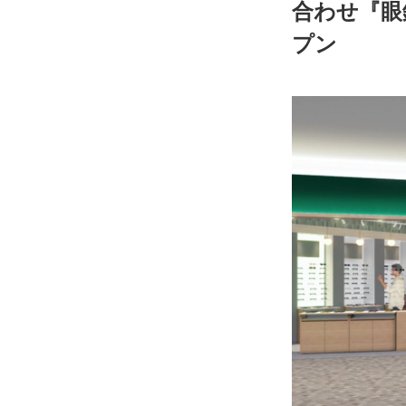
合わせ『眼
プン