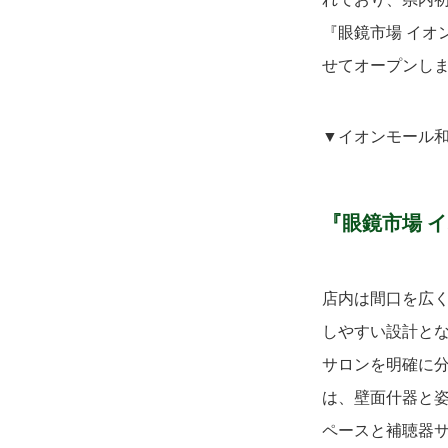
『眼鏡市場 イオ
せてオープンし
▼イオンモール和
『
眼鏡市場 
店内は間口を広
しやすい設計と
サロンを明確に
は、壁面什器と
ペースと補聴器