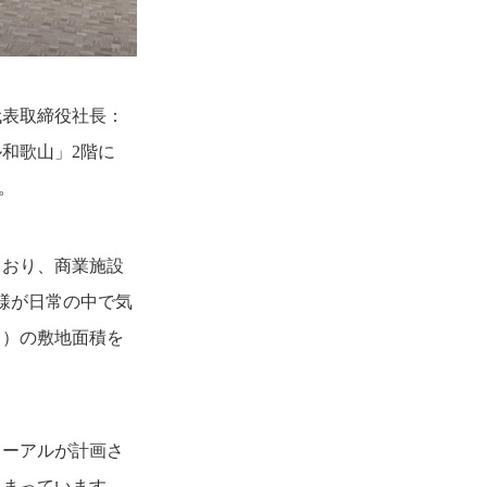
代表取締役社長：
和歌山」2階に
。
ており、商業施設
様が日常の中で気
当）
の敷地面積を
ューアルが計画さ
集まっています。