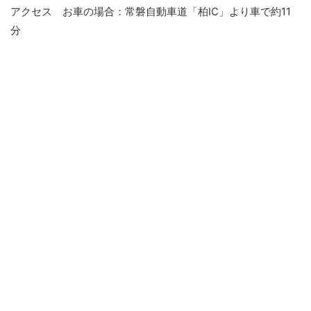
アクセス お車の場合：常磐自動車道「柏IC」より車で約11
分
公共交通機関の場合：柏駅東口発、［東武バス］
柏31系統・沼南車庫行に乗車
「セブンパークアリオ柏前」下車、徒歩約3分
BACK