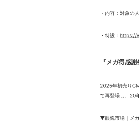
・内容：対象の人
・特設：
https:/
『メガ得感謝
2025年初売り
て再登場し、20
▼眼鏡市場｜メガ