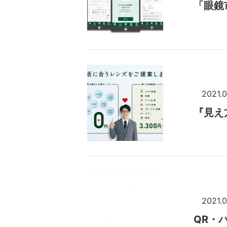
「眼鏡
2021.
『見え
2021.0
QR・