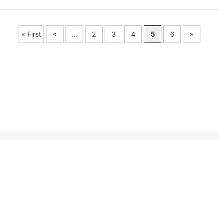
« First
«
...
2
3
4
5
6
»