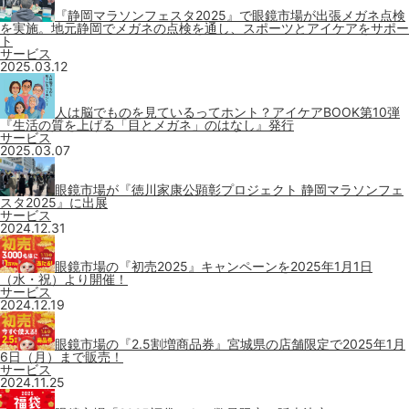
『静岡マラソンフェスタ2025』で眼鏡市場が出張メガネ点検
を実施。地元静岡でメガネの点検を通し、スポーツとアイケアをサポー
ト
サービス
2025.03.12
人は脳でものを見ているってホント？アイケアBOOK第10弾
『生活の質を上げる「目とメガネ」のはなし』発行
サービス
2025.03.07
眼鏡市場が『徳川家康公顕彰プロジェクト 静岡マラソンフェ
スタ2025』に出展
サービス
2024.12.31
眼鏡市場の『初売2025』キャンペーンを2025年1月1日
（水・祝）より開催！
サービス
2024.12.19
眼鏡市場の『2.5割増商品券』宮城県の店舗限定で2025年1月
6日（月）まで販売！
サービス
2024.11.25