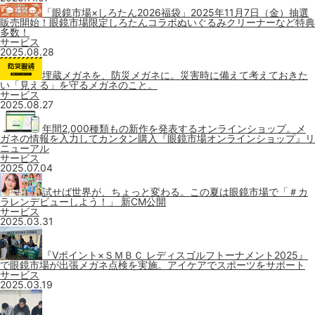
「眼鏡市場×しろたん2026福袋」2025年11月7日（金）抽選
販売開始！眼鏡市場限定しろたんコラボぬいぐるみクリーナーなど特典
多数！
サービス
2025.08.28
埋蔵メガネを、防災メガネに。災害時に備えて考えておきた
い「見える」を守るメガネのこと。
サービス
2025.08.27
年間2,000種類もの新作を発表するオンラインショップ。メ
ガネの情報を入力してカンタン購入『眼鏡市場オンラインショップ』リ
ニューアル
サービス
2025.07.04
試せば世界が、ちょっと変わる。この夏は眼鏡市場で「＃カ
ラレンデビューしよう！」 新CM公開
サービス
2025.03.31
『Vポイント×ＳＭＢＣ レディスゴルフトーナメント2025』
で眼鏡市場が出張メガネ点検を実施。アイケアでスポーツをサポート
サービス
2025.03.19