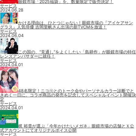
眼鏡市場「2025福袋」を、数量限定で販売決定！
サービス
2024.06.28
かける理由は、ひとつじゃない！眼鏡市場の『アイケアサン
グラス』人気俳優 吉岡里帆さん出演の新TVCMを放送！
サービス
2024.06.04
この国の、“見通し”をよくしたい「島耕作」が眼鏡市場の特任
レンズアンバサダーに就任！
サービス
2024.04.01
48名限定！ニコ㋲とのトーク会やパーソナルカラー診断でと
きめく一日に。コラボ商品の発売を記念してスペシャルイベント開催決
定
サービス
2024.04.01
梶 裕貴が選ぶ「今年かけたいメガネ」眼鏡市場の店舗とＸ公
式アカウントにてオリジナルボイス公開
サービス