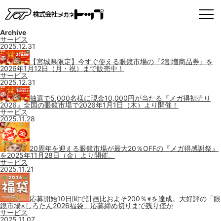
Archive
サービス
2025.12.31
【宮城県限定】今すぐ使える眼鏡市場の『2割増商品券』を
2026年1月12日（月・祝）まで販売中！
サービス
2025.12.31
抽選で5,000名様に現金10,000円が当たる『メガ得初売り
2026』全国の眼鏡市場で2026年1月1日（木）より開催！
サービス
2025.11.28
20周年を迎える眼鏡市場が最大20％OFFの『メガ得感謝祭』
を2025年11月28日（金）より開催。
サービス
2025.11.21
応募開始10日間で計画比およそ200％※を達成。大好評の「眼
鏡市場×しろたん2026福袋」応募締め切りまで残り僅か
サービス
2025.11.07