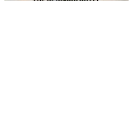
2026.02.19
商品
1970年代の流行を現代ファッションへ再構築
したクラシックフレーム。『THE BEDFORD
HOTEL』より新作登場
1
2
3
4
5
...
10
...
»
Last »