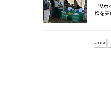
『Vポ
検を実
« First