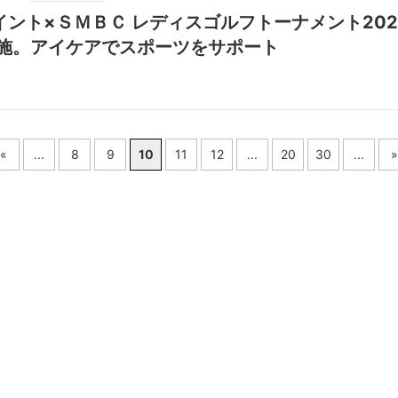
イント×ＳＭＢＣ レディスゴルフトーナメント20
施。アイケアでスポーツをサポート
«
...
8
9
10
11
12
...
20
30
...
»