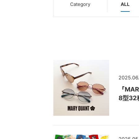
Category
ALL
2025.06
『MA
8型3