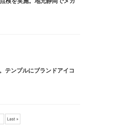
ネ点検を実施。地元静岡でメガ
弾。テンプルにブランドアイコ
Last »