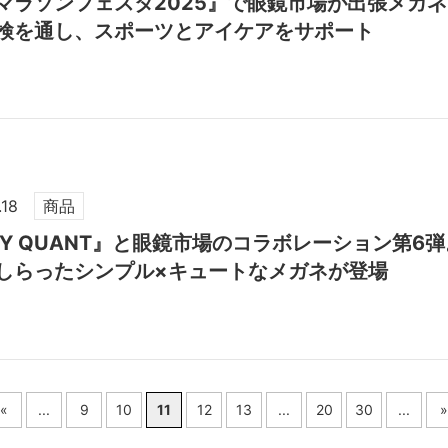
マラソンフェスタ2025』で眼鏡市場が出張メガ
検を通し、スポーツとアイケアをサポート
.18
商品
RY QUANT』と眼鏡市場のコラボレーション第6
しらったシンプル×キュートなメガネが登場
«
...
9
10
11
12
13
...
20
30
...
»