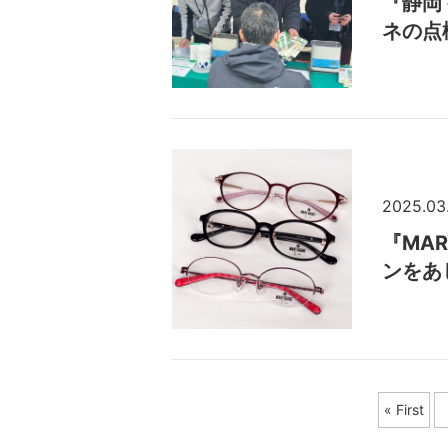
『静岡
ネの点
2025.03
『MA
ンをあ
« First