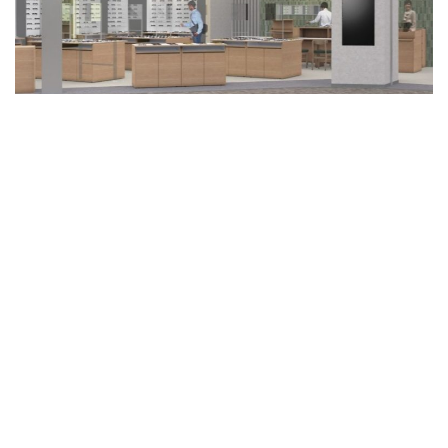
2026.04.17
店舗情報
【和歌山市】「イオンモール和歌山」の大規
模リニューアルに合わせ『眼鏡市場 イオンモ
ール和歌山店』4月24日（金）オープン
«
1
2
3
4
5
...
10
20
30